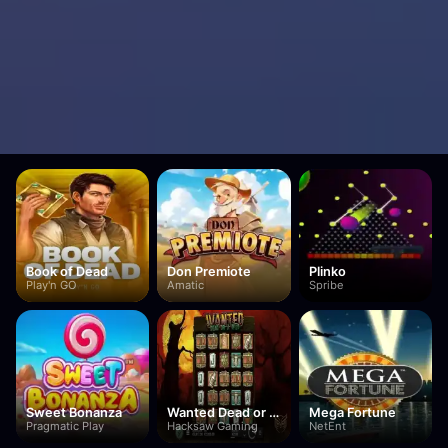
Book of Dead
Don Premiote
Plinko
Play'n GO
Amatic
Spribe
Sweet Bonanza
Wanted Dead or a Wild
Mega Fortune
Pragmatic Play
Hacksaw Gaming
NetEnt