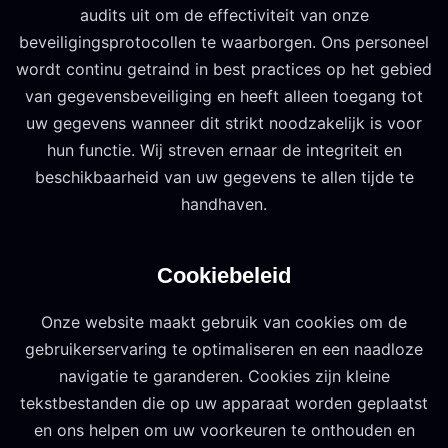
audits uit om de effectiviteit van onze
beveiligingsprotocollen te waarborgen. Ons personeel
wordt continu getraind in best practices op het gebied
van gegevensbeveiliging en heeft alleen toegang tot
uw gegevens wanneer dit strikt noodzakelijk is voor
hun functie. Wij streven ernaar de integriteit en
beschikbaarheid van uw gegevens te allen tijde te
handhaven.
Cookiebeleid
Onze website maakt gebruik van cookies om de
gebruikerservaring te optimaliseren en een naadloze
navigatie te garanderen. Cookies zijn kleine
tekstbestanden die op uw apparaat worden geplaatst
en ons helpen om uw voorkeuren te onthouden en