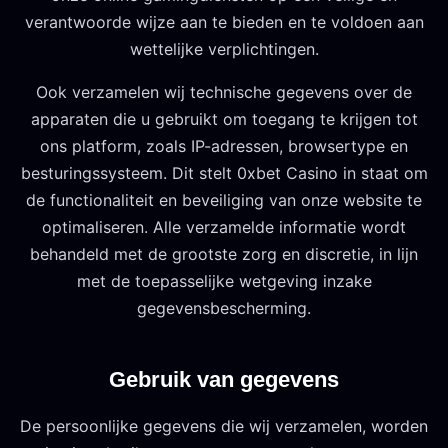
verantwoorde wijze aan te bieden en te voldoen aan
wettelijke verplichtingen.
Ook verzamelen wij technische gegevens over de
apparaten die u gebruikt om toegang te krijgen tot
ons platform, zoals IP-adressen, browsertype en
besturingssysteem. Dit stelt 0xbet Casino in staat om
de functionaliteit en beveiliging van onze website te
optimaliseren. Alle verzamelde informatie wordt
behandeld met de grootste zorg en discretie, in lijn
met de toepasselijke wetgeving inzake
gegevensbescherming.
Gebruik van gegevens
De persoonlijke gegevens die wij verzamelen, worden