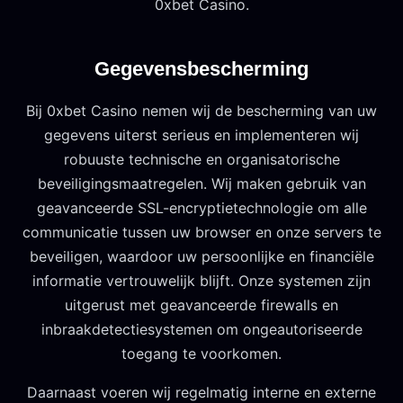
0xbet Casino.
Gegevensbescherming
Bij 0xbet Casino nemen wij de bescherming van uw
gegevens uiterst serieus en implementeren wij
robuuste technische en organisatorische
beveiligingsmaatregelen. Wij maken gebruik van
geavanceerde SSL-encryptietechnologie om alle
communicatie tussen uw browser en onze servers te
beveiligen, waardoor uw persoonlijke en financiële
informatie vertrouwelijk blijft. Onze systemen zijn
uitgerust met geavanceerde firewalls en
inbraakdetectiesystemen om ongeautoriseerde
toegang te voorkomen.
Daarnaast voeren wij regelmatig interne en externe