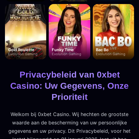
Gold Roulette
Funky Time
Bac Bo
Evolution Gaming
Evolution Gaming
Evolution Gaming
Privacybeleid van 0xbet
Casino: Uw Gegevens, Onze
Prioriteit
Welkom bij 0xbet Casino. Wij hechten de grootste
waarde aan de bescherming van uw persoonlijke
gegevens en uw privacy. Dit Privacybeleid, voor het